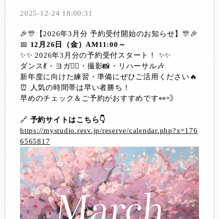
2025-12-24 18:00:31
🎉🎊【2026年3月分 予約受付開始のお知らせ】🎊🎉
📅
12月26日（金）AM11:00～
✨✨ 2026年3月分の予約受付スタート！ ✨✨
ダンス💃・ヨガ🧘‍♀️・撮影📸・リハーサル🎶
新年度に向けた練習・準備にぜひご活用ください🔥
⏰ 人気の時間帯は早い者勝ち！
早めのチェック＆ご予約がおすすめです👀💨
🔗
予約サイトはこちら👇
https://mystudio.resv.jp/reserve/calendar.php?x=176
6565817