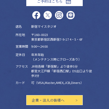
ご予約はこちら
店名
新宿マイスタジオ
所在地
〒160–0023
東京都新宿区西新宿7-9-17 4・5・6F
営業時間
9:00～24:00
定休日
年末年始
（メンテナンス時にクローズあり）
アクセス
JR他各線「新宿駅」より徒歩5分
都営大江戸線「新宿西口駅」D5出口より徒
歩3分
カード
可（VISA,Master,AMEX,JCB,Diners）
企業・法人の皆様へ >