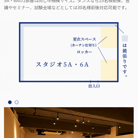
5A・6Aの2部屋は同じ中規模サイズ。ダンスなら15名様前後、会
議やセミナー、試験会場などとしては30名様前後対応可能です。